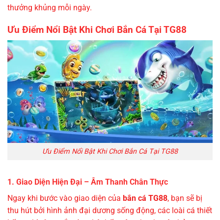
thưởng khủng mỗi ngày.
Ưu Điểm Nổi Bật Khi Chơi Bắn Cá Tại TG88
Ưu Điểm Nổi Bật Khi Chơi Bắn Cá Tại TG88
1. Giao Diện Hiện Đại – Âm Thanh Chân Thực
Ngay khi bước vào giao diện của
bắn cá TG88
, bạn sẽ bị
thu hút bởi hình ảnh đại dương sống động, các loài cá thiết