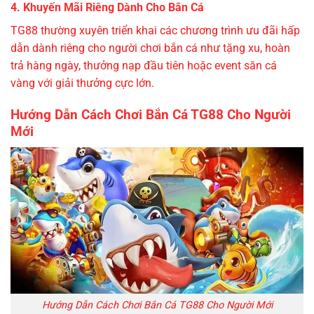
4. Khuyến Mãi Riêng Dành Cho Bắn Cá
TG88 thường xuyên triển khai các chương trình ưu đãi hấp
dẫn dành riêng cho người chơi bắn cá như tặng xu, hoàn
trả hàng ngày, thưởng nạp đầu tiên hoặc event săn cá
vàng với giải thưởng cực lớn.
Hướng Dẫn Cách Chơi Bắn Cá TG88 Cho Người
Mới
Hướng Dẫn Cách Chơi Bắn Cá TG88 Cho Người Mới