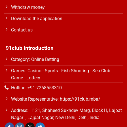
Withdraw money
Download the application
Contact us
91club introduction
Category: Online Betting
Games: Casino - Sports - Fish Shooting - Sea Club
Game - Lottery
Hotline: +91-7268553310
Website Representative: https://91club.mba/
Address: H121, Shaheed Sukhdev Marg, Block H, Lajpat
Nagar I, Lajpat Nagar, New Delhi, Delhi, India